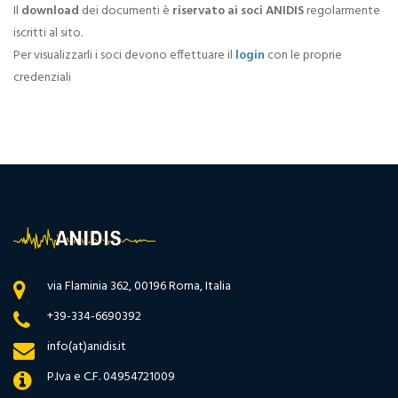
Il
download
dei documenti è
riservato ai soci ANIDIS
regolarmente
iscritti al sito.
Per visualizzarli i soci devono effettuare il
login
con le proprie
credenziali
via Flaminia 362, 00196 Roma, Italia
+39-334-6690392
info(at)anidis.it
P.Iva e C.F. 04954721009