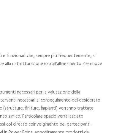
ci e funzionari che, sempre più frequentemente, si
te alla ristrutturazione e/o all’allineamento alle nuove
strumenti necessari per la valutazione della
 interventi necessari al conseguimento del desiderato
ne (strutture, finiture, impianti) verranno trattate
o simico. Particolare spazio verrà lasciato
scussi col diretto coinvolgimento dei partecipanti.
tivi in Power Point, appositamente prodotti da