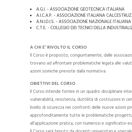
A.G.I. - ASSOCIAZIONE GEOTECNICA ITALIANA
A.I.C.A.P. - ASSOCIAZIONE ITALIANA CALCEST
A.N.I.D.I.S. - ASSOCIAZIONE NAZIONALE ITALIANA
C.T.E. - COLLEGIO DEI TECNICI DELLA INDUSTRIAL
A CHI E’ RIVOLTO IL CORSO
Il Corso è proposto, congiuntamente, dalle associazio
trovano ad affrontare problematiche legata alle valutazi
azioni sismiche previste dalla normativa.
OBIETTIVI DEL CORSO
Il Corso intende fornire in un quadro disciplinare inte
vulnerabilità, resistenza, duttilità di costruzioni in
livello di sicurezza nei confronti delle nuove azioni pr
approfonditamente tutte le problematiche progettuali
all’applicazione pratica, con numerosi e significativi e
Il Corso sarà tenuto da docenti universitari e specia