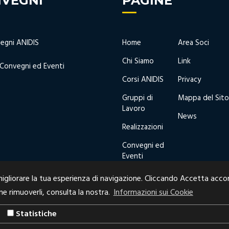
VEGNI
PAGINE
egni ANIDIS
Home
Area Soci
Chi Siamo
Link
 Convegni ed Eventi
Corsi ANIDIS
Privacy
Gruppi di
Mappa del Sito
Lavoro
News
Realizzazioni
Convegni ed
Eventi
migliorare la tua esperienza di navigazione. Cliccando Accetta accon
e rimuoverli, consulta la nostra.
Informazioni sui Cookie
Statistiche
sito web realizzato da:
Archimed