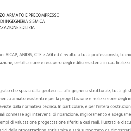
RUZZO ARMATO E PRECOMPRESSO
 DI INGEGNERIA SISMICA
IZZAZIONE EDILIZIA
ni AICAP, ANIDIS, CTE e AGI ed è rivolto a tutti professionisti, tecni
one, certificazione e recupero degli edifici esistenti in c.a., finalizza
grato che spazia dalla geotecnica all’ingegneria strutturale, tutti gli 
 cemento armato esistenti e per la progettazione e realizzazione degli
eviste dalla normativa tecnica. In particolare, e per l’intera costruzio
 connesse agli interventi di riparazione, miglioramento e adeguament
sempi di valutazione progettazione riferiti a casi reali, illustrati e di
listici della progettazione antisismica e sarà supportato da dimostra