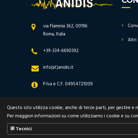
CON
Conv
via Flaminia 362, 00196
Roma, Italia
Altri
+39-334-6690392
info(at)anidis.it
P.Iva e C.F. 04954721009
Questo sito utilizza cookie, anche di terze parti, per gestire e 
Per maggiori informazioni su come utilizziamo i cookie e su com
Tecnici
2020 © All Rights Reserved by
Anidis