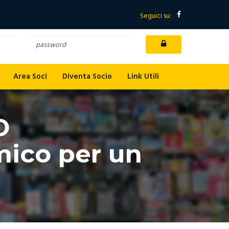
Seguici su:
login
Area Soci
Diventa Socio
Link Utili
O
smico per un