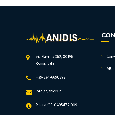
CON
Conv
via Flaminia 362, 00196
Roma, Italia
Altri
+39-334-6690392
info(at)anidis.it
P.Iva e C.F. 04954721009