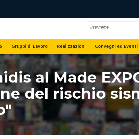
S
Gruppi di Lavoro
Realizzazioni
Convegni ed Eventi
idis al Made EXP
one del rischio si
o"