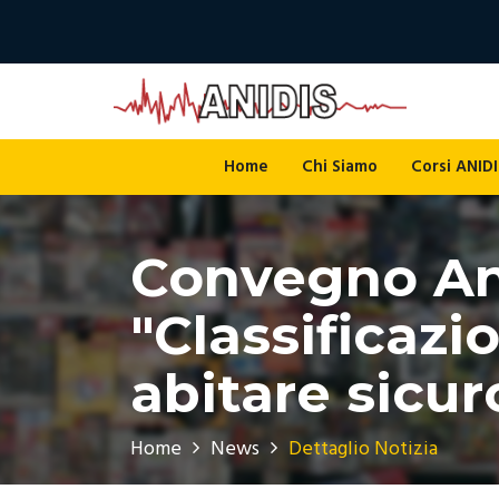
Home
Chi Siamo
Corsi ANIDI
Convegno An
"Classificazi
abitare sicur
Home
News
Dettaglio Notizia